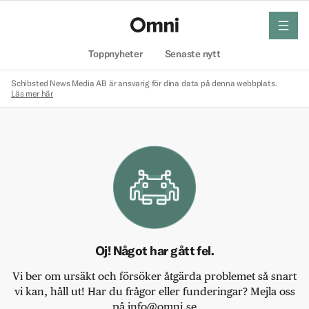
meny
Hem
Toppnyheter
Senaste nytt
Schibsted News Media AB är ansvarig för dina data på denna webbplats.
Läs mer här
Oj! Något har gått fel.
Vi ber om ursäkt och försöker åtgärda problemet så snart
vi kan, håll ut! Har du frågor eller funderingar? Mejla oss
på info@omni.se