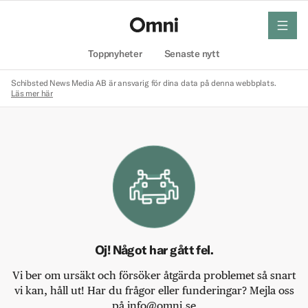
meny
Hem
Toppnyheter
Senaste nytt
Schibsted News Media AB är ansvarig för dina data på denna webbplats.
Läs mer här
Oj! Något har gått fel.
Vi ber om ursäkt och försöker åtgärda problemet så snart
vi kan, håll ut! Har du frågor eller funderingar? Mejla oss
på info@omni.se