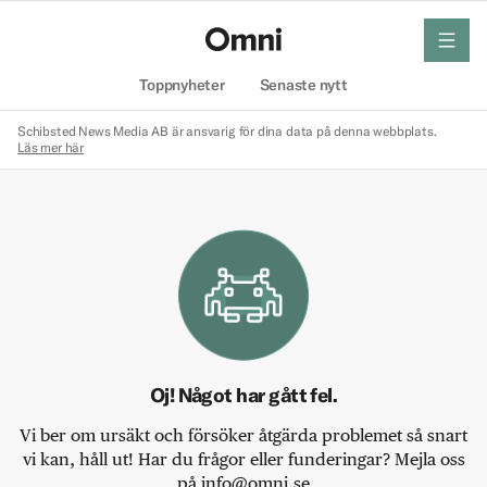
meny
Hem
Toppnyheter
Senaste nytt
Schibsted News Media AB är ansvarig för dina data på denna webbplats.
Läs mer här
Oj! Något har gått fel.
Vi ber om ursäkt och försöker åtgärda problemet så snart
vi kan, håll ut! Har du frågor eller funderingar? Mejla oss
på info@omni.se