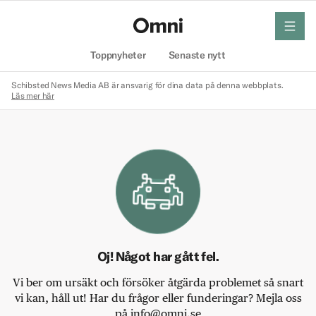
meny
Hem
Toppnyheter
Senaste nytt
Schibsted News Media AB är ansvarig för dina data på denna webbplats.
Läs mer här
Oj! Något har gått fel.
Vi ber om ursäkt och försöker åtgärda problemet så snart
vi kan, håll ut! Har du frågor eller funderingar? Mejla oss
på info@omni.se