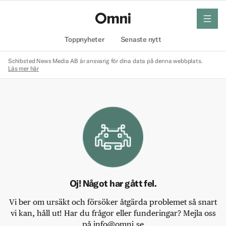
meny
Hem
Toppnyheter
Senaste nytt
Schibsted News Media AB är ansvarig för dina data på denna webbplats.
Läs mer här
Oj! Något har gått fel.
Vi ber om ursäkt och försöker åtgärda problemet så snart
vi kan, håll ut! Har du frågor eller funderingar? Mejla oss
på info@omni.se