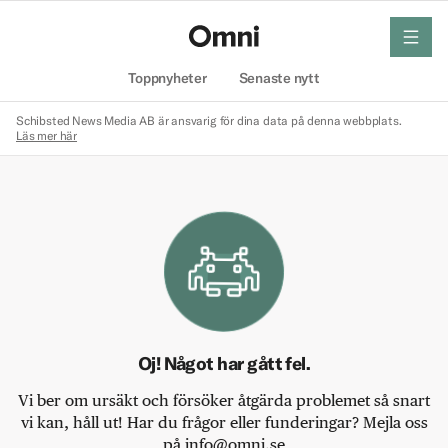
meny
Hem
Toppnyheter
Senaste nytt
Schibsted News Media AB är ansvarig för dina data på denna webbplats.
Läs mer här
Oj! Något har gått fel.
Vi ber om ursäkt och försöker åtgärda problemet så snart
vi kan, håll ut! Har du frågor eller funderingar? Mejla oss
på info@omni.se