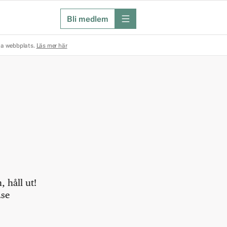
Bli medlem
meny
na webbplats.
Läs mer här
 håll ut!
.se