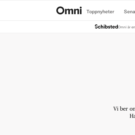
Toppnyheter
Sena
Hem
Omni är en
Vi ber o
Ha