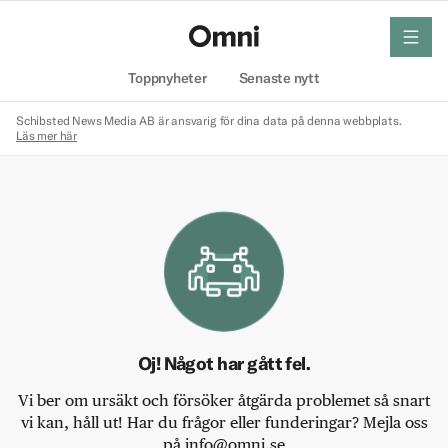
meny
Hem
Toppnyheter
Senaste nytt
Schibsted News Media AB är ansvarig för dina data på denna webbplats.
Läs mer här
Oj! Något har gått fel.
Vi ber om ursäkt och försöker åtgärda problemet så snart
vi kan, håll ut! Har du frågor eller funderingar? Mejla oss
på info@omni.se