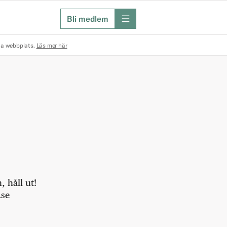
Bli medlem
meny
na webbplats.
Läs mer här
 håll ut!
.se