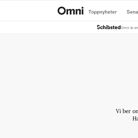
Toppnyheter
Sena
Hem
Omni är en
Vi ber o
Ha