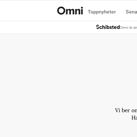
Toppnyheter
Sena
Hem
Omni är en
Vi ber o
Ha