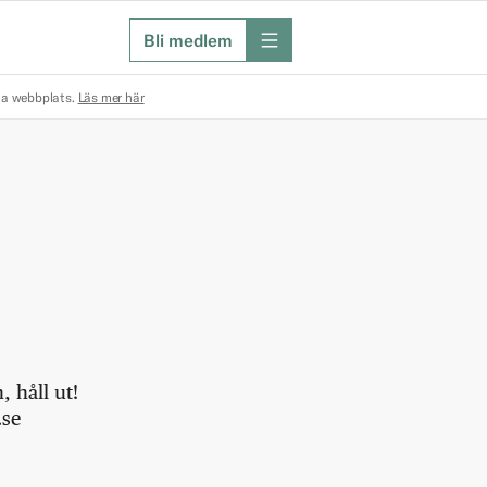
Bli medlem
meny
na webbplats.
Läs mer här
 håll ut!
.se