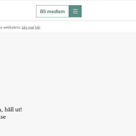
Bli medlem
meny
na webbplats.
Läs mer här
 håll ut!
.se