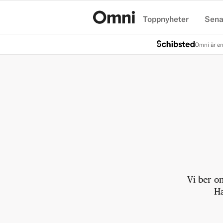
Toppnyheter
Sena
Hem
Omni är en
Vi ber o
Ha