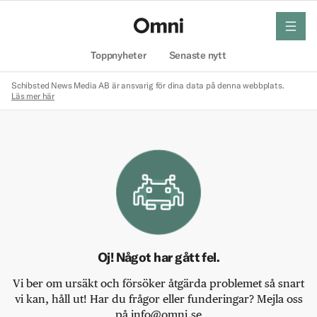
meny
Hem
Toppnyheter
Senaste nytt
Schibsted News Media AB är ansvarig för dina data på denna webbplats.
Läs mer här
Oj! Något har gått fel.
Vi ber om ursäkt och försöker åtgärda problemet så snart
vi kan, håll ut! Har du frågor eller funderingar? Mejla oss
på info@omni.se