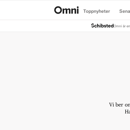
Toppnyheter
Sena
Hem
Omni är en
Vi ber o
Ha