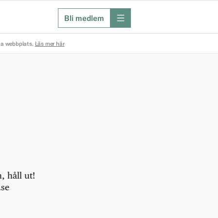
Bli medlem
meny
na webbplats.
Läs mer här
 håll ut!
.se