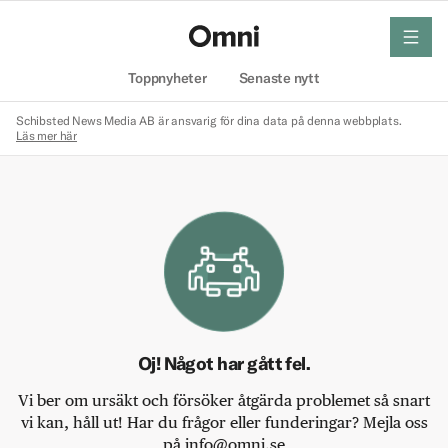
meny
Hem
Toppnyheter
Senaste nytt
Schibsted News Media AB är ansvarig för dina data på denna webbplats.
Läs mer här
Oj! Något har gått fel.
Vi ber om ursäkt och försöker åtgärda problemet så snart
vi kan, håll ut! Har du frågor eller funderingar? Mejla oss
på info@omni.se