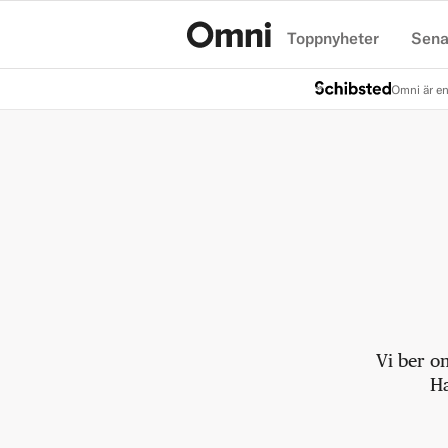
Toppnyheter
Sena
Hem
Omni är en
Vi ber o
Ha