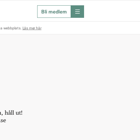
Bli medlem
meny
na webbplats.
Läs mer här
 håll ut!
.se