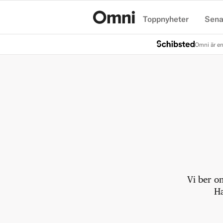
Toppnyheter
Sena
Hem
Omni är en
Vi ber o
Ha