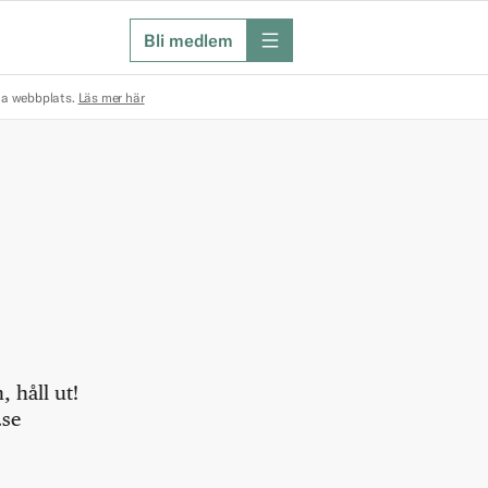
Bli medlem
meny
na webbplats.
Läs mer här
 håll ut!
.se