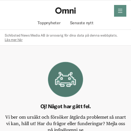
meny
Hem
Toppnyheter
Senaste nytt
Schibsted News Media AB är ansvarig för dina data på denna webbplats.
Läs mer här
Oj! Något har gått fel.
Vi ber om ursäkt och försöker åtgärda problemet så snart
vi kan, håll ut! Har du frågor eller funderingar? Mejla oss
på info@omni.se