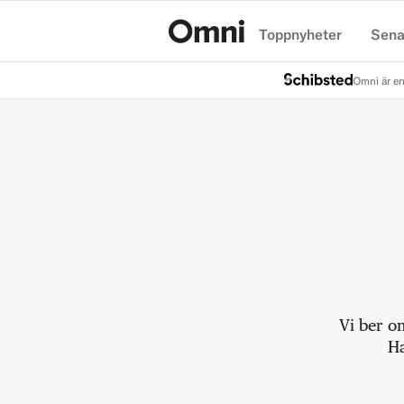
Toppnyheter
Sena
Hem
Omni är en
Vi ber o
Ha