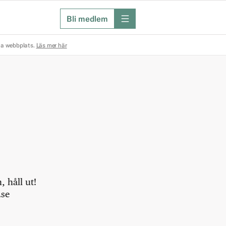
Bli medlem
meny
na webbplats.
Läs mer här
 håll ut!
.se