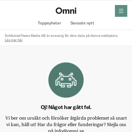
meny
Hem
Toppnyheter
Senaste nytt
Schibsted News Media AB är ansvarig för dina data på denna webbplats.
Läs mer här
Oj! Något har gått fel.
Vi ber om ursäkt och försöker åtgärda problemet så snart
vi kan, håll ut! Har du frågor eller funderingar? Mejla oss
på info@omni.se