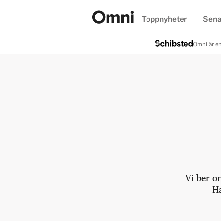
Toppnyheter
Sena
Hem
Omni är en
Vi ber o
Ha