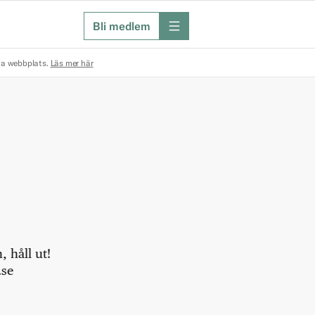
Bli medlem
meny
na webbplats.
Läs mer här
 håll ut!
.se