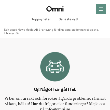
meny
Hem
Toppnyheter
Senaste nytt
Schibsted News Media AB är ansvarig för dina data på denna webbplats.
Läs mer här
Oj! Något har gått fel.
Vi ber om ursäkt och försöker åtgärda problemet så snart
vi kan, håll ut! Har du frågor eller funderingar? Mejla oss
på info@omni.se