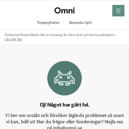
meny
Hem
Toppnyheter
Senaste nytt
Schibsted News Media AB är ansvarig för dina data på denna webbplats.
Läs mer här
Oj! Något har gått fel.
Vi ber om ursäkt och försöker åtgärda problemet så snart
vi kan, håll ut! Har du frågor eller funderingar? Mejla oss
på info@omni.se