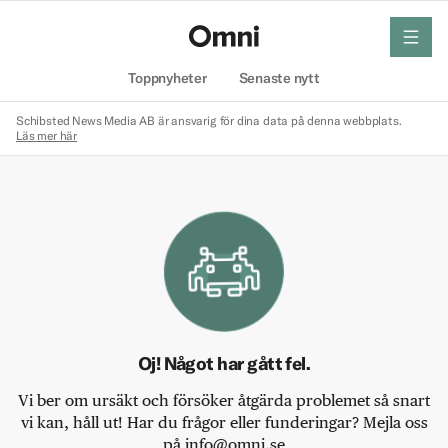
meny
Hem
Toppnyheter
Senaste nytt
Schibsted News Media AB är ansvarig för dina data på denna webbplats.
Läs mer här
Oj! Något har gått fel.
Vi ber om ursäkt och försöker åtgärda problemet så snart
vi kan, håll ut! Har du frågor eller funderingar? Mejla oss
på info@omni.se