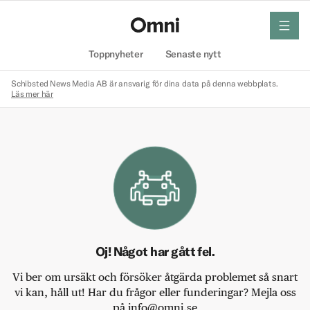
meny
Hem
Toppnyheter
Senaste nytt
Schibsted News Media AB är ansvarig för dina data på denna webbplats.
Läs mer här
Oj! Något har gått fel.
Vi ber om ursäkt och försöker åtgärda problemet så snart
vi kan, håll ut! Har du frågor eller funderingar? Mejla oss
på info@omni.se