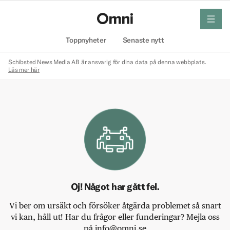
meny
Hem
Toppnyheter
Senaste nytt
Schibsted News Media AB är ansvarig för dina data på denna webbplats.
Läs mer här
Oj! Något har gått fel.
Vi ber om ursäkt och försöker åtgärda problemet så snart
vi kan, håll ut! Har du frågor eller funderingar? Mejla oss
på info@omni.se