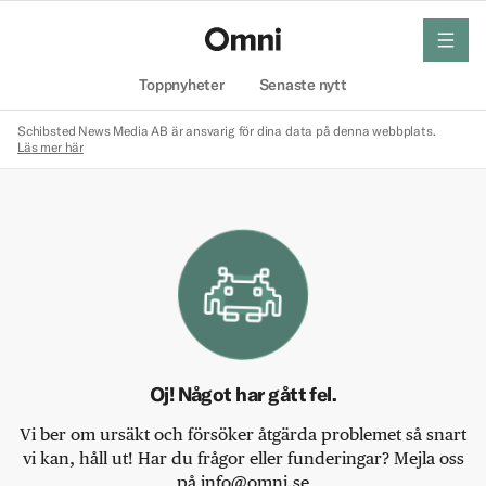
meny
Hem
Toppnyheter
Senaste nytt
Schibsted News Media AB är ansvarig för dina data på denna webbplats.
Läs mer här
Oj! Något har gått fel.
Vi ber om ursäkt och försöker åtgärda problemet så snart
vi kan, håll ut! Har du frågor eller funderingar? Mejla oss
på info@omni.se