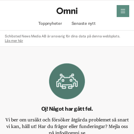
meny
Hem
Toppnyheter
Senaste nytt
Schibsted News Media AB är ansvarig för dina data på denna webbplats.
Läs mer här
Oj! Något har gått fel.
Vi ber om ursäkt och försöker åtgärda problemet så snart
vi kan, håll ut! Har du frågor eller funderingar? Mejla oss
på info@omni.se