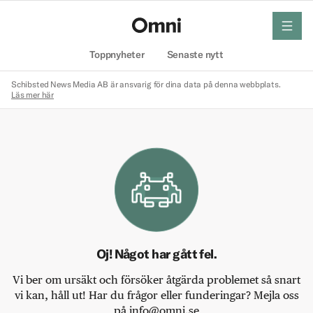
meny
Hem
Toppnyheter
Senaste nytt
Schibsted News Media AB är ansvarig för dina data på denna webbplats.
Läs mer här
Oj! Något har gått fel.
Vi ber om ursäkt och försöker åtgärda problemet så snart
vi kan, håll ut! Har du frågor eller funderingar? Mejla oss
på info@omni.se