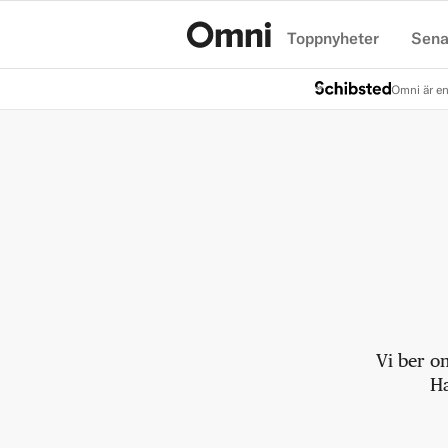
Toppnyheter
Sena
Hem
Omni är en
Vi ber o
Ha