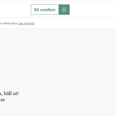
Bli medlem
meny
na webbplats.
Läs mer här
 håll ut!
.se