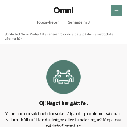
meny
Hem
Toppnyheter
Senaste nytt
Schibsted News Media AB är ansvarig för dina data på denna webbplats.
Läs mer här
Oj! Något har gått fel.
Vi ber om ursäkt och försöker åtgärda problemet så snart
vi kan, håll ut! Har du frågor eller funderingar? Mejla oss
på info@omni.se