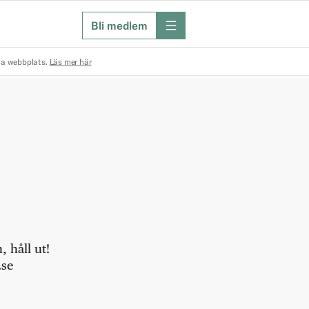
Bli medlem
meny
na webbplats.
Läs mer här
 håll ut!
.se