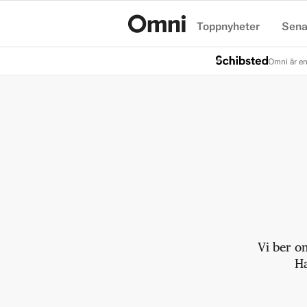
Toppnyheter
Sena
Hem
Omni är en
Vi ber o
Ha