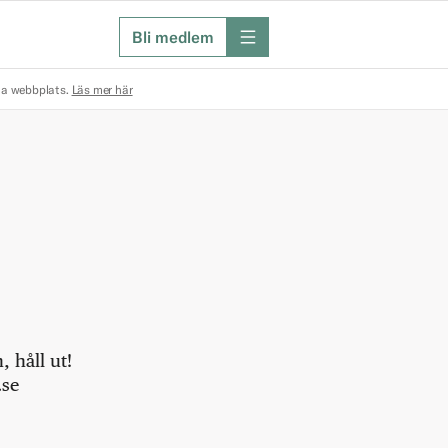
Bli medlem
meny
na webbplats.
Läs mer här
 håll ut!
.se