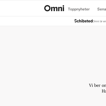
Toppnyheter
Sena
Hem
Omni är en
Vi ber o
Ha