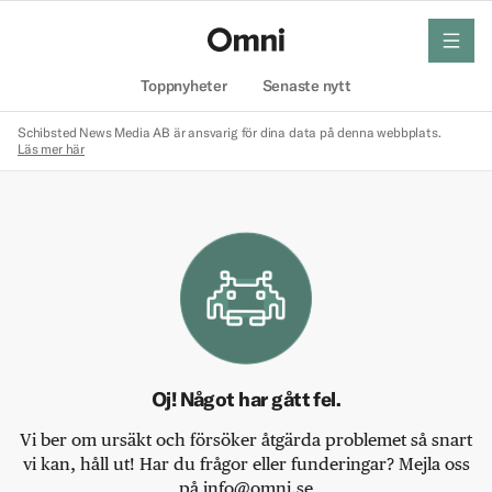
meny
Hem
Toppnyheter
Senaste nytt
Schibsted News Media AB är ansvarig för dina data på denna webbplats.
Läs mer här
Oj! Något har gått fel.
Vi ber om ursäkt och försöker åtgärda problemet så snart
vi kan, håll ut! Har du frågor eller funderingar? Mejla oss
på info@omni.se