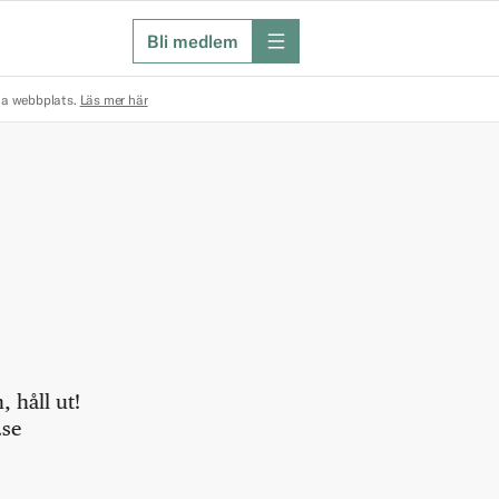
Bli medlem
meny
na webbplats.
Läs mer här
 håll ut!
.se