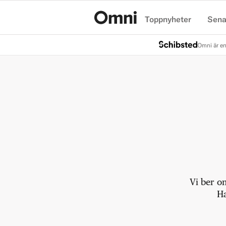
Toppnyheter
Sena
Hem
Omni är en
Vi ber o
Ha