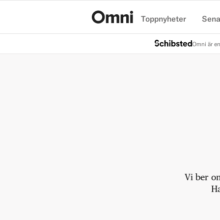
Toppnyheter
Sena
Hem
Omni är en
Vi ber o
Ha