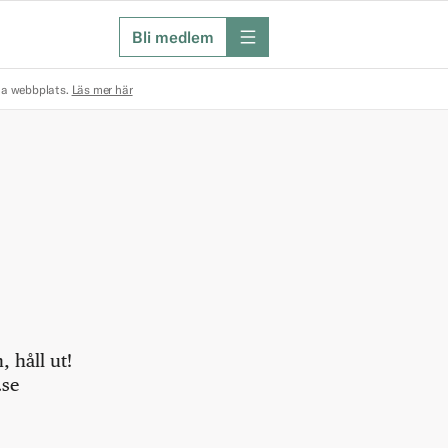
Bli medlem
meny
na webbplats.
Läs mer här
 håll ut!
.se