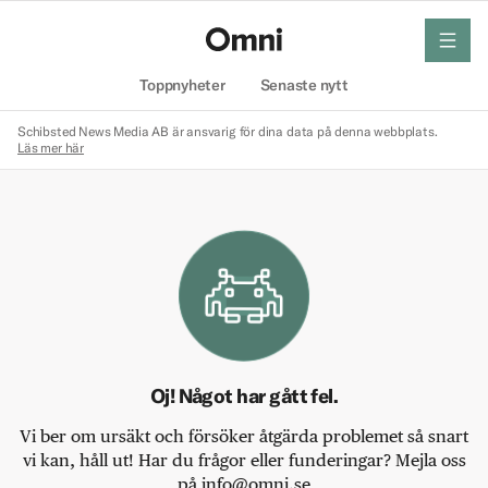
meny
Hem
Toppnyheter
Senaste nytt
Schibsted News Media AB är ansvarig för dina data på denna webbplats.
Läs mer här
Oj! Något har gått fel.
Vi ber om ursäkt och försöker åtgärda problemet så snart
vi kan, håll ut! Har du frågor eller funderingar? Mejla oss
på info@omni.se