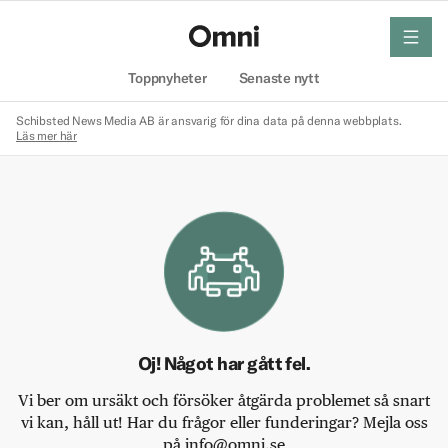
meny
Hem
Toppnyheter
Senaste nytt
Schibsted News Media AB är ansvarig för dina data på denna webbplats.
Läs mer här
Oj! Något har gått fel.
Vi ber om ursäkt och försöker åtgärda problemet så snart
vi kan, håll ut! Har du frågor eller funderingar? Mejla oss
på info@omni.se