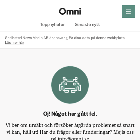
meny
Hem
Toppnyheter
Senaste nytt
Schibsted News Media AB är ansvarig för dina data på denna webbplats.
Läs mer här
Oj! Något har gått fel.
Vi ber om ursäkt och försöker åtgärda problemet så snart
vi kan, håll ut! Har du frågor eller funderingar? Mejla oss
på info@omni.se