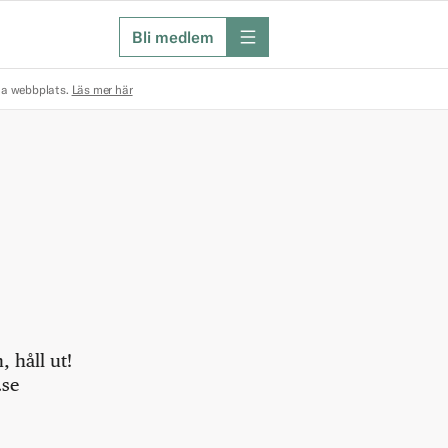
Bli medlem
meny
na webbplats.
Läs mer här
 håll ut!
.se