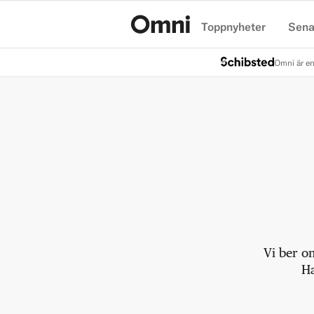
Toppnyheter
Sena
Hem
Omni är en
Vi ber o
Ha