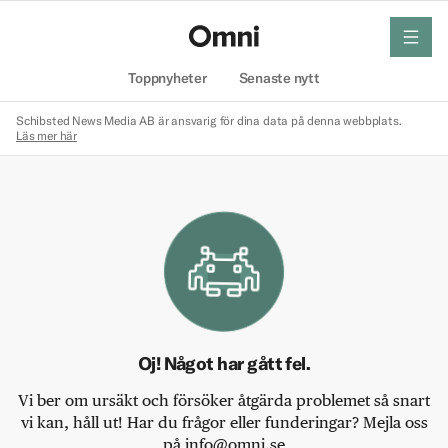
meny
Hem
Toppnyheter
Senaste nytt
Schibsted News Media AB är ansvarig för dina data på denna webbplats.
Läs mer här
Oj! Något har gått fel.
Vi ber om ursäkt och försöker åtgärda problemet så snart
vi kan, håll ut! Har du frågor eller funderingar? Mejla oss
på info@omni.se