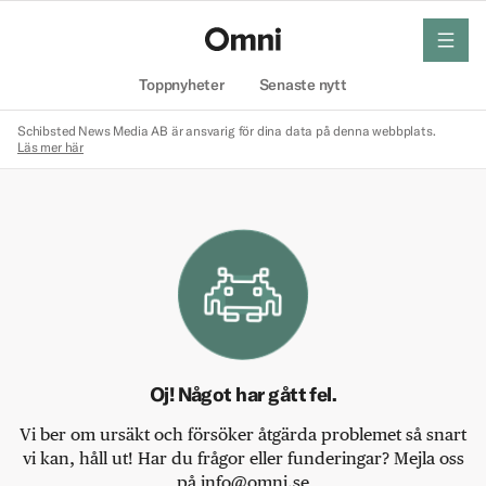
meny
Hem
Toppnyheter
Senaste nytt
Schibsted News Media AB är ansvarig för dina data på denna webbplats.
Läs mer här
Oj! Något har gått fel.
Vi ber om ursäkt och försöker åtgärda problemet så snart
vi kan, håll ut! Har du frågor eller funderingar? Mejla oss
på info@omni.se