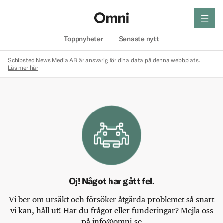
meny
Hem
Toppnyheter
Senaste nytt
Schibsted News Media AB är ansvarig för dina data på denna webbplats.
Läs mer här
Oj! Något har gått fel.
Vi ber om ursäkt och försöker åtgärda problemet så snart
vi kan, håll ut! Har du frågor eller funderingar? Mejla oss
på info@omni.se