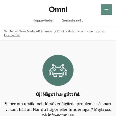
meny
Hem
Toppnyheter
Senaste nytt
Schibsted News Media AB är ansvarig för dina data på denna webbplats.
Läs mer här
Oj! Något har gått fel.
Vi ber om ursäkt och försöker åtgärda problemet så snart
vi kan, håll ut! Har du frågor eller funderingar? Mejla oss
på info@omni.se