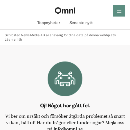
meny
Hem
Toppnyheter
Senaste nytt
Schibsted News Media AB är ansvarig för dina data på denna webbplats.
Läs mer här
Oj! Något har gått fel.
Vi ber om ursäkt och försöker åtgärda problemet så snart
vi kan, håll ut! Har du frågor eller funderingar? Mejla oss
på info@omni.se