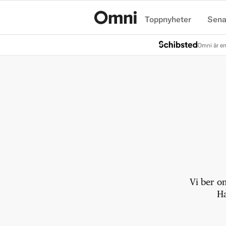
Toppnyheter
Sena
Hem
Omni är en
Vi ber o
Ha