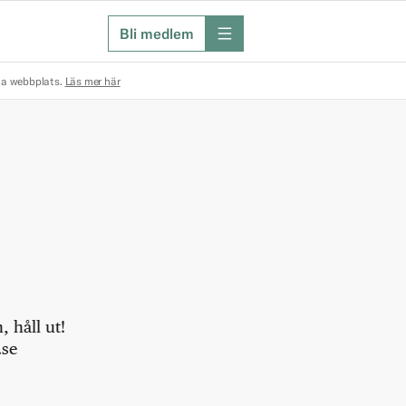
Bli medlem
meny
na webbplats.
Läs mer här
 håll ut!
.se