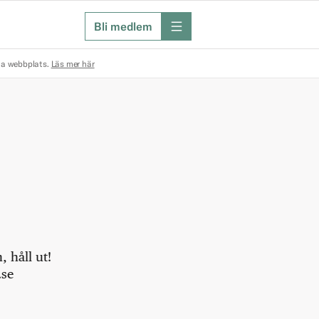
Bli medlem
meny
na webbplats.
Läs mer här
 håll ut!
.se