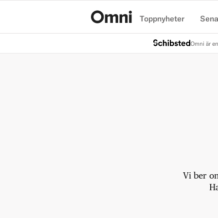
Toppnyheter
Sena
Hem
Omni är en
Vi ber o
Ha