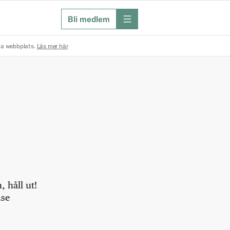
Bli medlem
meny
na webbplats.
Läs mer här
 håll ut!
.se