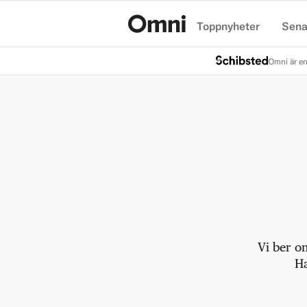
Toppnyheter
Sena
Hem
Omni är en
Vi ber o
Ha