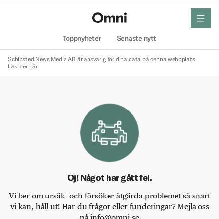
meny
Hem
Toppnyheter
Senaste nytt
Schibsted News Media AB är ansvarig för dina data på denna webbplats.
Läs mer här
Oj! Något har gått fel.
Vi ber om ursäkt och försöker åtgärda problemet så snart
vi kan, håll ut! Har du frågor eller funderingar? Mejla oss
på info@omni.se