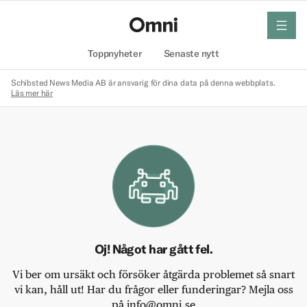
meny
Hem
Toppnyheter
Senaste nytt
Schibsted News Media AB är ansvarig för dina data på denna webbplats.
Läs mer här
Oj! Något har gått fel.
Vi ber om ursäkt och försöker åtgärda problemet så snart
vi kan, håll ut! Har du frågor eller funderingar? Mejla oss
på info@omni.se