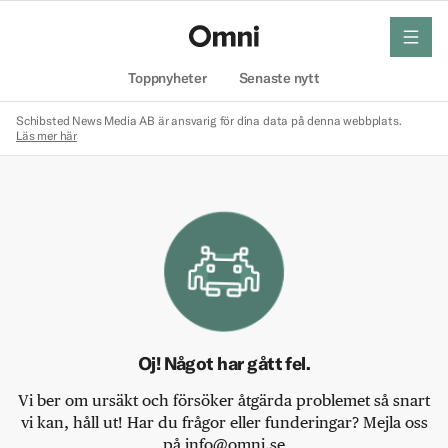
meny
Hem
Toppnyheter
Senaste nytt
Schibsted News Media AB är ansvarig för dina data på denna webbplats.
Läs mer här
Oj! Något har gått fel.
Vi ber om ursäkt och försöker åtgärda problemet så snart
vi kan, håll ut! Har du frågor eller funderingar? Mejla oss
på info@omni.se